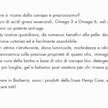
he si ricava dalla canapa è preziosissimo?
cco di acidi grassi essenziali, Omega 3 e Omega 6, sali 
ono un potente anti-age.
y routine quotidiana, dà numerosi benefici alla pelle: do
zione cutanea ed è facilmente assorbibile.
n ottimo ristrutturante, dona luminosità, morbidezza e idra
noramica sulle preziose proprietà di questo olio, immagi
 la cura della barba a base di olio di canapa bio: detergen
più lunghe, gel e balsamo post rasatura per chi invece p
ovare in Barberia, sono i prodotti della linea Hemp Care,
ere tutti!