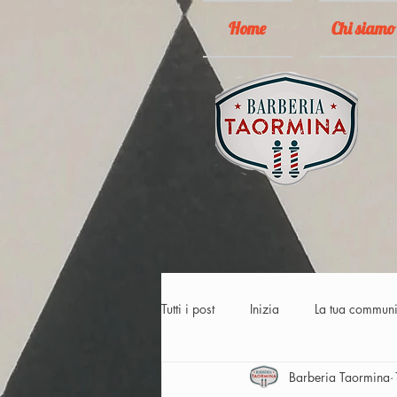
Home
Chi siamo
Tutti i post
Inizia
La tua communi
Barberia Taormina