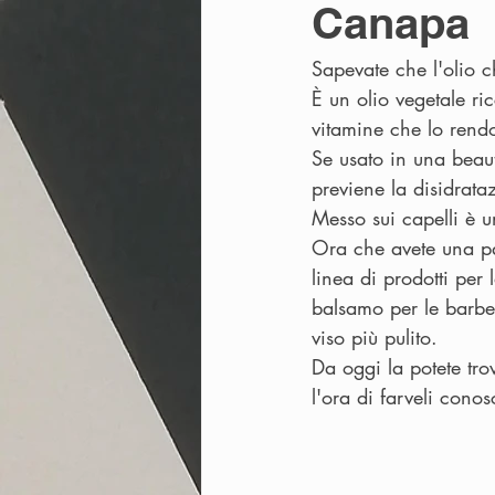
Canapa
Sapevate che l'olio c
È un olio vegetale ri
vitamine che lo rend
Se usato in una beaut
previene la disidrata
Messo sui capelli è u
Ora che avete una pa
linea di prodotti per
balsamo per le barbe 
viso più pulito. 
Da oggi la potete tr
l'ora di farveli conosc