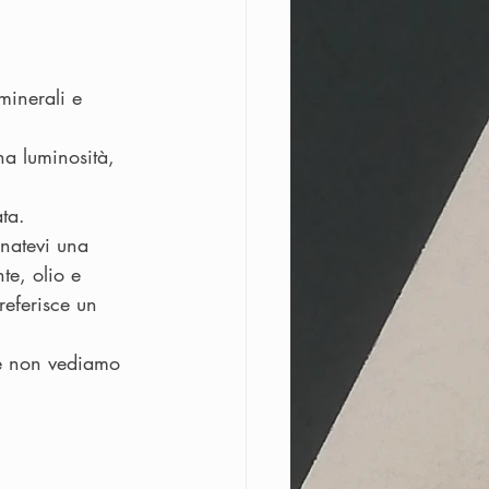
minerali e 
na luminosità, 
ta.
natevi una 
te, olio e 
referisce un 
 e non vediamo 